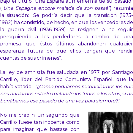
bajo el título “Una España aún enferma de su pasado”
(“
Une Espagne encore malade de son passé”
) resumía
la situación: “Se podría decir que la transición (1975-
1982) ha consistido, de hecho, en que los vencedores de
la guerra civil (1936-1939) se resignen a no seguir
persiguiendo a los perdedores, a cambio de una
promesa: que éstos últimos abandonen cualquier
esperanza futura de que ellos tengan que rendir
cuentas de sus crímenes”.
La ley de amnistía fue saludada en 1977 por Santiago
Carrillo, líder del Partido Comunista Español, que la
había votado :
"
¿Cómo podríamos reconciliarnos los qu
nos habíamos estado matando los 'unos a los otros, si no
borrábamos ese pasado de una vez para siempre?
."
No me creo ni un segundo que
Carrillo fuese tan inocente como
para imaginar que bastase con