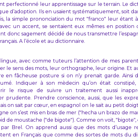
ient perfectionné leur apprentissage sur le terrain. Le d
ngue d’adoption. Ils en usaient systématiquement, soit d
çais, la simple prononciation du mot "franco" leur étant
ent avec un accent, se sentaient eux mêmes en positio
vaient donc sagement décidé de nous transmettre l’espa
ançais. A l’école et au dictionnaire.
lingue, avec comme tuteurs l’attention de mes parent
iser le sens des mots, leur orthographe, leur origine. Et a
re en fâcheuse posture si on n’y prenait garde. Ainsi 
humé. Indiquer à son mèdecin qu’on était constipé, 
ourir le risque de suivre un traitement aussi inap
er prudente. Prendre conscience, aussi, que les expre
çais on sait par cœur, en espagnol on le sait au petit doig
agne on s’est mis en bras de mer ("hecha un brazo de mar"
oid de moustache ("de bigote"). Comme on voit, "bigote", e
s par Brel. On apprend aussi que des mots d’usage r
istent en Français que comme des sortes de mots du d