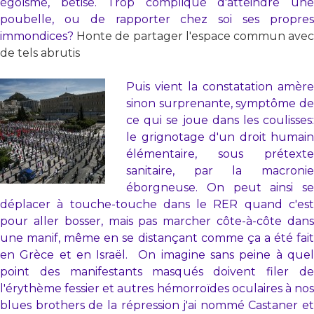
égoïsme, bêtise. Trop compliqué d'atteindre une
poubelle, ou de rapporter chez soi ses propres
immondices?
Honte de partager l'espace commun ave
de tels abrutis
Puis vient la constatation amère
sinon surprenante, symptôme de
ce qui se joue dans les coulisses:
le grignotage d'un droit humain
élémentaire, sous prétexte
sanitaire, par la macronie
éborgneuse. On peut ainsi se
déplacer à touche-touche dans le RER quand c'est
pour aller bosser, mais pas marcher côte-à-côte dans
une manif, même en se distançant comme ça a été fait
en Grèce et en Israël. On imagine sans peine à quel
point des manifestants masqués doivent filer de
l'érythème fessier et autres hémorroïdes oculaires à nos
blues brothers de la répression j'ai nommé Castaner et