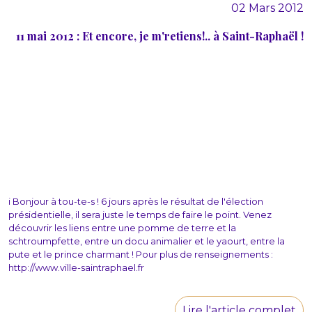
02 Mars 2012
11 mai 2012 : Et encore, je m'retiens!.. à Saint-Raphaël !
i Bonjour à tou-te-s ! 6 jours après le résultat de l'élection
présidentielle, il sera juste le temps de faire le point. Venez
découvrir les liens entre une pomme de terre et la
schtroumpfette, entre un docu animalier et le yaourt, entre la
pute et le prince charmant ! Pour plus de renseignements :
http://www.ville-saintraphael.fr
Lire l'article complet